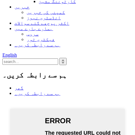
کارٹوننگ مشین
خبریں
کمپنی کی خبریں
انڈسٹری نیوز
اکثر پوچھے گئے سوالات
ہمارے بارے میں
سروس
فیکٹری ٹور
ہم سے رابطہ کریں۔
English
ہم سے رابطہ کریں۔
گھر
ہم سے رابطہ کریں۔