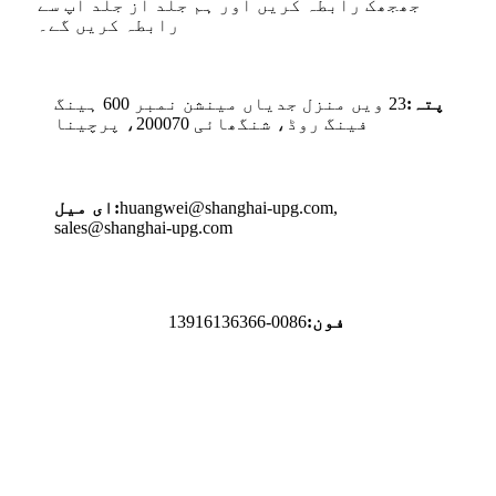
جھجھک رابطہ کریں اور ہم جلد از جلد آپ سے
رابطہ کریں گے۔
پتہ:
23 ویں منزل جدیاں مینشن نمبر 600 ہینگ
فینگ روڈ، شنگھائی 200070، پرچینا
,
huangwei@shanghai-upg.com
ای میل:
sales@shanghai-upg.com
فون:
0086-13916136366