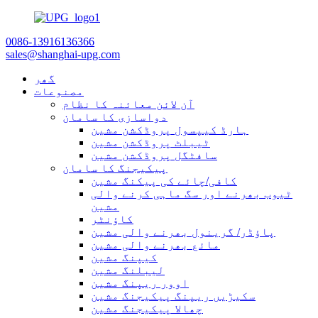
0086-13916136366
sales@shanghai-upg.com
گھر
مصنوعات
آن لائن معائنہ کا نظام
دواسازی کا سامان
ہارڈ کیپسول پروڈکشن مشین
ٹیبلٹ پروڈکشن مشین
سافٹگل پروڈکشن مشین
پیکیجنگ کا سامان
کافی/چائے کی پیکنگ مشین
ٹیوب بھرنے اور سگ ماہی کرنے والی
مشین
کاؤنٹر
پاؤڈر/ گرینول بھرنے والی مشین
مائع بھرنے والی مشین
کیپنگ مشین
لیبلنگ مشین
اوور ریپنگ مشین
سکیڑیں ریپنگ پیکیجنگ مشین
چھالا پیکیجنگ مشین