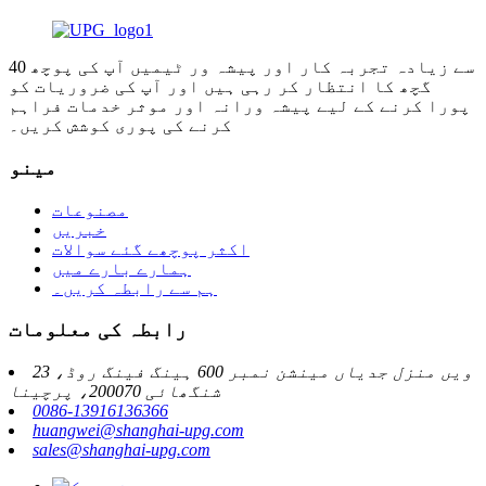
40 سے زیادہ تجربہ کار اور پیشہ ور ٹیمیں آپ کی پوچھ
گچھ کا انتظار کر رہی ہیں اور آپ کی ضروریات کو
پورا کرنے کے لیے پیشہ ورانہ اور موثر خدمات فراہم
کرنے کی پوری کوشش کریں۔
مینو
مصنوعات
خبریں
اکثر پوچھے گئے سوالات
ہمارے بارے میں
ہم سے رابطہ کریں۔
رابطہ کی معلومات
23 ویں منزل جدیاں مینشن نمبر 600 ہینگ فینگ روڈ،
شنگھائی 200070، پرچینا
0086-13916136366
huangwei@shanghai-upg.com
sales@shanghai-upg.com