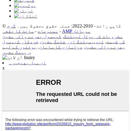
© کاپی رائٹ - 2010-2022: جملہ حقوق محفوظ ہیں۔
گرم
AMP موبائل
-
مصنوعات
-
سائٹ کا نقشہ
مشروبات کی بوتل لیبلنگ
,
کیپسول بھرنے والی مشین
کی قیمت
,
ٹیوب سیلنگ اور فلنگ مشین
,
خودکار کیپسول
بھرنے والی مشین
,
دواسازی کا سامان
,
بوتلوں کے لیے
,
ریپنگ مشین
ای میل بھیجیں۔
x