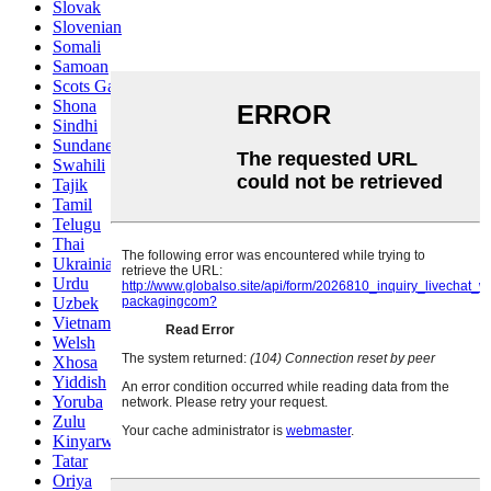
Slovak
Slovenian
Somali
Samoan
Scots Gaelic
Shona
Sindhi
Sundanese
Swahili
Tajik
Tamil
Telugu
Thai
Ukrainian
Urdu
Uzbek
Vietnamese
Welsh
Xhosa
Yiddish
Yoruba
Zulu
Kinyarwanda
Tatar
Oriya